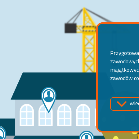
Przygotowal
zawodowych
majątkowych
zawodów co
wie