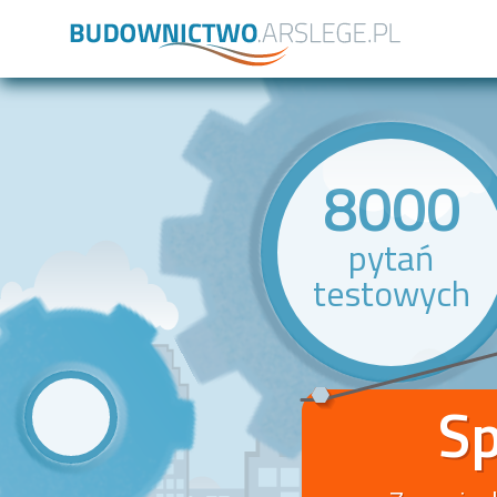
8000
pytań
testowych
Sp